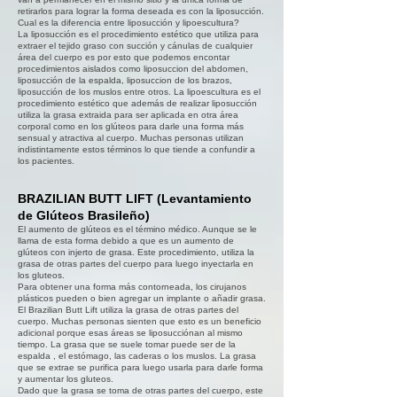
retirarlos para lograr la forma deseada es con la liposucción.
Cual es la diferencia entre liposucción y lipoescultura?
La liposucción es el procedimiento estético que utiliza para
extraer el tejido graso con succión y cánulas de cualquier
área del cuerpo es por esto que podemos encontar
procedimientos aislados como liposuccion del abdomen,
liposucción de la espalda, liposuccion de los brazos,
liposucción de los muslos entre otros. La lipoescultura es el
procedimiento estético que además de realizar liposucción
utiliza la grasa extraida para ser aplicada en otra área
corporal como en los glúteos para darle una forma más
sensual y atractiva al cuerpo. Muchas personas utilizan
indistintamente estos términos lo que tiende a confundir a
los pacientes.
BRAZILIAN BUTT LIFT (Levantamiento
de Glúteos Brasileño)
El aumento de glúteos es el término médico. Aunque se le
llama de esta forma debido a que es un aumento de
glúteos con injerto de grasa. Este procedimiento, utiliza la
grasa de otras partes del cuerpo para luego inyectarla en
los gluteos.
Para obtener una forma más contorneada, los cirujanos
plásticos pueden o bien agregar un implante o añadir grasa.
El Brazilian Butt Lift utiliza la grasa de otras partes del
cuerpo. Muchas personas sienten que esto es un beneficio
adicional porque esas áreas se liposucciónan al mismo
tiempo. La grasa que se suele tomar puede ser de la
espalda , el estómago, las caderas o los muslos. La grasa
que se extrae se purifica para luego usarla para darle forma
y aumentar los gluteos.
Dado que la grasa se ​​toma de otras partes del cuerpo, este