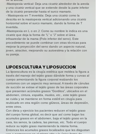
-Mastopexia vertical: Deja una cicatriz alrededor de la areola
y una cicatriz vertical que se extiende desde la parte inferior
de la cicatriz perareolar hasta el surco mamario.
- Mastopexia en T invertida: Deja una cicatriz como la
descrita en la mastopexia vertical adicionando una cicatriz
horizontal sobre el surco mamario, dando la forma de T
invertida.
-Mastopexia en L o en J: Como su nombre lo indica es una
cicatriz que deja la forma de “L” o “J” sobre el área
infraareolar de la mama (Polo inferior del seno). Este
procedimiento se puede combinar con otras técnicas para
mejorar la proyección del seno dando un aspecto natural,
joven, atractivo, mejorando su autoestima y la relación con
su pareja.
LIPOESCULTURA Y LIPOSUCCION
La lipoescultura es la cirugía estética que moldea la figura a
través del manejo del tejido graso dándole forma y curvas al
cuerpo armonizando la figura corporal realzando los
contornos con un aspecto muy sensual. A través de cánulas
de succión se extrae el tejido graso de las áreas corporales
que presenten acúmulos grasos “Gorditos”, ubicados en el
abdomen, cintura, espalda, muslos, etc., este tejido graso
se cuida y se mantiene en forma estéril en cirugía para
reubicarlo en otra región como glúteos, áreas de depresión,
entre otros.
Con dieta y ejercicio los pacientes reducen el tejido graso
del cuerpo forma global, es decir que así como bajan los
acumulos grasos en el abdomen, baja el tejido graso en la
cara, los senos, la cadera, las piernas, etc. Todo el cuerpo
reduce su tejido graso manteniendo la misma forma.
Entonces los acumulos grasos localizados que les disgustan
van a permanecer en el mismo sitio y la única forma de