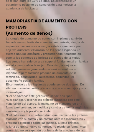
se retiran entre los 10 y 14 días. Es aconsejable un
tratamiento posterior de compresión para mejorar la
apariencia de la cicatriz.
MAMOPLASTIA DE AUMENTO CON
PROTESIS
(Aumento de Senos)
La cirugía de aumento de senos con implantes también
llamada mamoplastia de aumento con prótesis, cirugía de
implantes mamarios es la cirugía estética que tiene por
objetivo aumentar el tamaño de los senos logrando un
cuerpo natural, armónico y proporcionado, teniendo en
cuenta los patrones de belleza del cuerpo de la mujer.
Los senos han sido un area corporal fundamental en la vida
social y personal de la mujer. Esta cirugía mejora el
volumen mamario generando un cambio anatómico
importante pero también produce un aumento de la
feminidad, sensualidad, autoestima, seguridad, el
desempeño social y familiar.
El contenido de los implantes puede ser de dos tipos: De
silicona o solución salina, cada una con sus ventajas y sus
desventajas.
*Gel de silicona: este gel puede ser de dos tipos
*Gel blando: Al rellenar las prótesis mamarias con este
material de gel blando, la mama no se mantiene en una
forma permanente, se modifica y cambia de forma según los
movimientos y la presión recibida.
*Gel cohesivo: Es un relleno duro que mantiene las prótesis
mamaria con su forma y no cambia ante los movimientos y
presiones ejercidos sobre las mamas. Si esta prótesis
rellena de gel cohesivo se rompe, no pierde su forma, y su
contenido no se expande por fuera de la envoltura de la