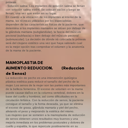
prótesis.
- Solución salina: Los implantes de solución salina se llenan
con solución salina estéril. Se colocan vacíos y luego se
llenan, una vez que están en su lugar.
En cuanto a la ubicación de los implantes al interior de la
mama, las técnicas utilizadas por los especialistas
dependen de las características físicas de la paciente, que
determina si los implantes mamarios se sitúan por debajo de
la glándula mamaria (subglandular), la fascia del músculo
pectoral (subfascia) o bien debajo del músculo pectoral
(submuscular). La decisión de dónde irá colocada la prótesis
será del cirujano estético una vez que haya valorado cual
es la mejor opción tras comprobar el volumen y la anatomía
de la mama de la paciente.
MAMOPLASTIA DE
AUMENTO
REDUCCION.
(Reduccion
de Senos)
La reducción de pecho es una intervención quirúrgica
plástica estética para reducir el tamaño del pecho de la
mujer. Los senos de la mujer son las partes más importantes
de la belleza femenina. El exceso de volumen en la mama
puede causar daños en la columna vertebral, dolores en la
base del cuello y hombros, así como dificultades en la
circulación linfática. Con la reducción de senos, la paciente
consigue el tamaño y la forma deseada, ya que se elimina
el exceso de grasa, glándula mamaria y piel del pecho,
aliviando el peso y mejorando la estética del mismo.
Las mujeres que se someten a la mamoplastia de reducción
de senos obtienen unos resultados muy buenos y una
mejoría inmediata en los problemas posturales y dolores de
cuello y espalda, lo que repercute positivamente en su