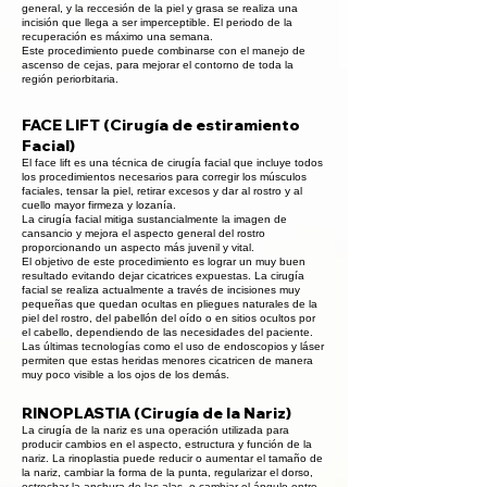
general, y la reccesión de la piel y grasa se realiza una
incisión que llega a ser imperceptible. El periodo de la
recuperación es máximo una semana.
Este procedimiento puede combinarse con el manejo de
ascenso de cejas, para mejorar el contorno de toda la
región periorbitaria.
FACE LIFT (Cirugía de estiramiento
Facial)
El face lift es una técnica de cirugía facial que incluye todos
los procedimientos necesarios para corregir los músculos
faciales, tensar la piel, retirar excesos y dar al rostro y al
cuello mayor firmeza y lozanía.
La cirugía facial mitiga sustancialmente la imagen de
cansancio y mejora el aspecto general del rostro
proporcionando un aspecto más juvenil y vital.
El objetivo de este procedimiento es lograr un muy buen
resultado evitando dejar cicatrices expuestas. La cirugía
facial se realiza actualmente a través de incisiones muy
pequeñas que quedan ocultas en pliegues naturales de la
piel del rostro, del pabellón del oído o en sitios ocultos por
el cabello, dependiendo de las necesidades del paciente.
Las últimas tecnologías como el uso de endoscopios y láser
permiten que estas heridas menores cicatricen de manera
muy poco visible a los ojos de los demás.
RINOPLASTIA (Cirugía de la Nariz)
La cirugía de la nariz es una operación utilizada para
producir cambios en el aspecto, estructura y función de la
nariz. La rinoplastia puede reducir o aumentar el tamaño de
la nariz, cambiar la forma de la punta, regularizar el dorso,
estrechar la anchura de las alas, o cambiar el ángulo entre