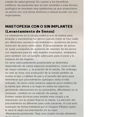
estado de salud general. En cuanto a los beneficios
estéticos, las pacientes que se han sometido a esta técnica
quirúrgica se muestran muy satisfechas ya que proporciona
un pecho con una forma armónica y natural acorde con sus
expectativas.
MASTOPEXIA CON O SIN IMPLANTES
(Levantamiento de Senos)
La mastopexia es la cirugía estética que se realiza para
levantar y reposicionar los senos cuando estos se han caido
por diferentes causas como embarazos, aumentos de peso,
reducción de peso entre otros. El levantamiento de senos
se suele acompañar de aumento de volumen de los senos
con implantes para no solo dejarlos levantados, templados
pero tambien con un tamaño adecuado para el peso y la
estatura de las mujeres.
Un seno adecuadamente posicionado se determina
dependiendo de varios aspectos anatómicos, como el sitio
de mayor volumen, y la posición de la areola. Sin embargo
no solo se hace una evaluación de la areola también se
evalúa el tipo y calidad de piel y el tamaño del seno para
determinar que procedimiento quirúrgico sería el más
indicado. Un seno caído produce aspecto poco estético de
la mama que afecta a la mujer en todos los aspectos,
generando alteraciones en su autoestima, dificultades en el
vestuario, cambios en su relación de pareja, etc
Existen varias técnicas para realizar esta cirugía y se
relacionan con la cicatriz final en la mama. La elección del
procedimiento es diferente para cada paciente, el cual será
evaluado de forma individual por el Cirujano Plástico quien
le dará la mejor recomendación en su caso.
-Mastopexia periareolar: Deja una cicatriz circular alrededor
de la areola.