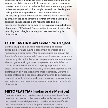
la nariz y el labio superior. Esta operación puede ayudar a
corregir defectos de nacimiento, lesiones nasales, y algunos
problemas respiratorios. La cirugía de nariz se diseña para
cada paciente, dependiendo de sus necesidades.
Un cirujano plástico certificado es el único especialista que
cuenta con los conocimientos, entrenamiento quirúrgico y
experiencia necesarios para realizar este tipo de
procedimientos bajo condiciones de máxima seguridad para
el paciente. El Dr.Angel Gomez utiliza instrumentos de alta
tecnología en cirugía que mejoran los resultados y la
cicatrización.
OTOPLASTIA (Corrección de Orejas)
Es una cirugía que permite modificar los pabellones
auriculares (orejas) cuando presentan alteraciones de
nacimiento o adquiridas. Algunos pacientes presentan las
llamadas “orejas de pantalla”, son aquellas orejas grandes y
que su ángulo de implantación respecto a la cabeza es muy
abierto, generando grandes complejos desde la infancia..
Las incisiones se efectúan en el pliegue posterior de la
oreja, por lo que quedan ocultas y al finalizar el proceso de
cicatrización son prácticamente imperceptibles. Durante el
postoperatorio es necesario utilizar una prenda compresiva
especial durante alrededor de dos semanas para mantener
las orejas en una posición adecuada durante el período de
cicatrización.
METOPLASTIA (Implante de Menton)
Es una cirugía que consiste modficar la forma, tamaño o
posición del mentón, bien sea mediante la reestructuración
del mentón óseo del paciente o mediante la inserción de
una prótesis con el fin de mejorar el contorno facial.
Existen varias opciones para el aumento del tamaño del