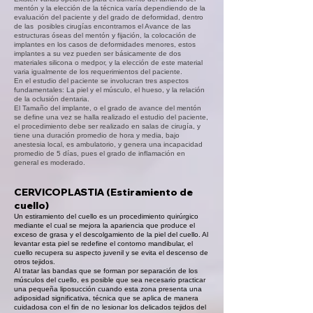
mentón y la elección de la técnica varía dependiendo de la
evaluación del paciente y del grado de deformidad, dentro
de las posibles cirugías encontramos el Avance de las
estructuras óseas del mentón y fijación, la colocación de
implantes en los casos de deformidades menores, estos
implantes a su vez pueden ser básicamente de dos
materiales silicona o medpor, y la elección de este material
varia igualmente de los requerimientos del paciente.
En el estudio del paciente se involucran tres aspectos
fundamentales: La piel y el músculo, el hueso, y la relación
de la oclusión dentaria.
El Tamaño del implante, o el grado de avance del mentón
se define una vez se halla realizado el estudio del paciente,
el procedimiento debe ser realizado en salas de cirugía, y
tiene una duración promedio de hora y media, bajo
anestesia local, es ambulatorio, y genera una incapacidad
promedio de 5 días, pues el grado de inflamación en
general es moderado.
CERVICOPLASTIA
(Estiramiento de
cuello)
Un estiramiento del cuello es un procedimiento quirúrgico
mediante el cual se mejora la apariencia que produce el
exceso de grasa y el descolgamiento de la piel del cuello. Al
levantar esta piel se redefine el contorno mandibular, el
cuello recupera su aspecto juvenil y se evita el descenso de
otros tejidos.
Al tratar las bandas que se forman por separación de los
músculos del cuello, es posible que sea necesario practicar
una pequeña liposucción cuando esta zona presenta una
adiposidad significativa, técnica que se aplica de manera
cuidadosa con el fin de no lesionar los delicados tejidos del