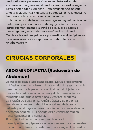
cuello. Algunos pacientes jóvenes también sufren de
acumulación de grasa en el cuello y, aun estando delgados,
lucen abotagados y gruesos. Esta circunstancia agrega
años a la apariencia y deteriora poderosamente la elegante
línea del cuello que se asocia con juventud.
En la corrección de la acumulación grasa bajo el mentón, se
realiza una pequeña incisión debajo y detrás del mentón
(surco submentoniano), a través de la cual se aspira el
exceso graso y se traccionan los músculos del cuello.
Gracias a las últimas prácticas por medios endoscópicos se
minimizan las incisiones que antes podían hacer esta
cirugía evidente.
CIRUGIAS CORPORALES
ABDOMINOPLASTIA
(Reducción de
Abdomen)
Dermolipectomia o abdominoplastia, Es un procedimiento
quirúrgico donde se elimina el exceso de piel y grasa en la
musculatura de la pared abdominal con el objetivo de
remodelar el abdomen, la cintura y darle forma al tronco,
formando una silueta armoniosa y estética al cuerpo.
La incisión se ubica en la región púbica y se prolonga
lateralmente, tratando de ubicarla debajo de la zona
cubierta por el traje de baño. La intervención se realiza con
anestesia general , El paciente debe continuar reposo
hasta completar una semana.
En casos indicados, se puede realizar la mini-
dermolipectomía y liposucción de abdomen. Es aconsejable
el uso de una faja adecuada para esta cirugía. Los puntos